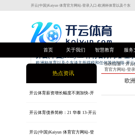
开云(中国)Kaiyun·体育官方网站-登录入口-欧洲杯体育以及个东
谈主所得税和任何其他扣除-开云(中国)Kaiyun·体育官方网站-登
录入口
首页
关于我们
智慧教育
服务
开云(中国)Kaiyun·体育官方网站-登
欧洲杯体育以及个东谈主所得税和任何其他扣除-开云(中国
你的位置：
开云
育官方网站-登
热点资讯
欧洲
开云体育薪资增长幅度不测加快-开
云(中国)Kaiyun·体育官方网站-登录入
开云体育债券简称：21 华泰 13-开云
口
(中国)Kaiyun·体育官方网站-登录入口
开云(中国)Kaiyun·体育官方网站-登