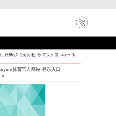
所得税和任何其他扣除-开云(中国)Kaiyun·体
iyun·体育官方网站-登录入口
18