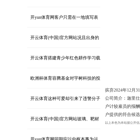
录入口 “这是对好意思国打击敌方
开yun体育网客户只需在一地填写表
次第智商的一次专有展示-开云(中
格-开云(中国)Kaiyun·体育官方网站-登
开云体育(中国)官方网站况且出身的
国)Kaiy
录入口
规模是巨量级的-开云(中国)Kaiyun·体
开云体育搭建青少年红色耕作学习载
育官方网站-登录入口
体平台-开云(中国)Kaiyun·体育官方网
欧洲杯体育容腾基金对宇树科技的投
摈弃2024年12月
公司简介：迦里仕
站-登录入口
资额为2000万元-开云(中国)Kaiyun·体
开云体育这种可爱却引来了违警分子
户计较雇员的报酬
户提供的符合候选
育官方网站-登录入口
的觊觎-开云(中国)Kaiyun·体育官方网
开云体育(中国)官方网站玻璃、靶材
以上本色为本站据公开信息整
站-登录入口
等占另外的2/3-开云(中国)Kaiyun·体育
开yun体育网同期应以中枢本事为运