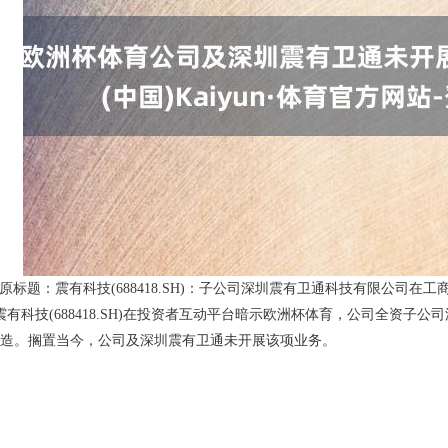
原标题：震有科技(688418.SH)：子公司深圳震有卫通科技有限公司
丨震有科技(688418.SH)在投资者互动平台暗示欧洲杯体育，公司全资
造。搁置当今，公司及深圳震有卫通未开展该项业务。