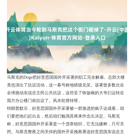
马斯克的Doge把好意思国国外开采署的职工完全解雇。总部大楼
竟也演出了抗议活动，这一幕号称地狱级见笑。该署曾多数次在
全球挑动东说念主民公共抗议，这些丢了铁饭碗的大爷们运转在
我方办公楼门前抗议了。风水轮替转呀。
特朗普默示，好意思国国外开采署被一群激进的疯子达成着，咱
们要把他们赶出去，然后咱们勉强其将来作念出决定。马斯克
称，好意思国国外开采署是一个违章组织，它无法建树，只可关
闭。马斯克整夜之间关掉的国外开采挽救署连好意思国东说念主