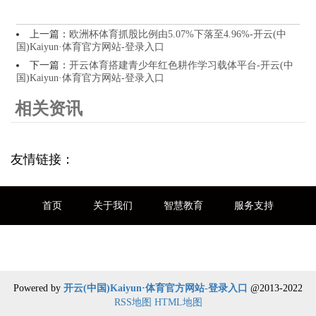
上一篇：
欧洲杯体育抓股比例由5.07%下落至4.96%-开云(中
国)Kaiyun·体育官方网站-登录入口
下一篇：
开云体育搭建青少年红色耕作学习载体平台-开云(中
国)Kaiyun·体育官方网站-登录入口
相关资讯
友情链接：
首页
关于我们
智慧教育
服务支持
解决方案
新闻动态
投资者关系
Powered by
开云(中国)Kaiyun·体育官方网站-登录入口
@2013-2022
RSS地图
HTML地图