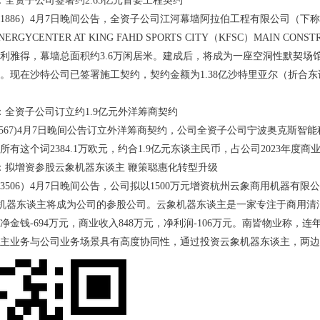
资子公司签署约2.65亿元首要工程契约
886）4月7日晚间公告，全资子公司江河幕墙阿拉伯工程有限公司（下称
ENERGYCENTER AT KING FAHD SPORTS CITY（KFSC）MAIN C
利雅得，幕墙总面积约3.6万闲居米。建成后，将成为一座空洞性默契场馆，
。现在沙特公司已签署施工契约，契约金额为1.38亿沙特里亚尔（折合东谈主
资子公司订立约1.9亿元外洋筹商契约
567)4月7日晚间公告订立外洋筹商契约，公司全资子公司宁波奥克斯智
有这个词2384.1万欧元，约合1.9亿元东谈主民币，占公司2023年度商业
拟增资参股云象机器东谈主 鞭策聪惠化转型升级
506）4月7日晚间公告，公司拟以1500万元增资杭州云象商用机器有限
云象机器东谈主将成为公司的参股公司。云象机器东谈主是一家专注于商用清洁
，净金钱-694万元，商业收入848万元，净利润-106万元。南皆物业称
主业务与公司业务场景具有高度协同性，通过投资云象机器东谈主，两边可