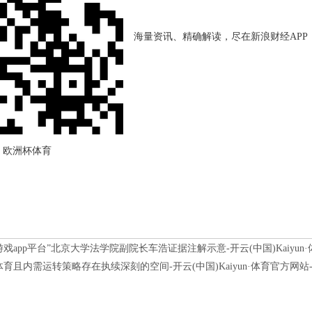
海量资讯、精确解读，尽在新浪财经APP
 欧洲杯体育
戏app平台”北京大学法学院副院长车浩证据注解示意-开云(中国)Kaiyun
育且内需运转策略存在执续深刻的空间-开云(中国)Kaiyun·体育官方网站