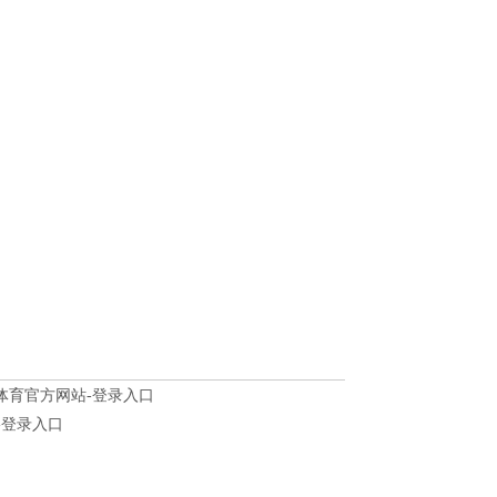
·体育官方网站-登录入口
-登录入口