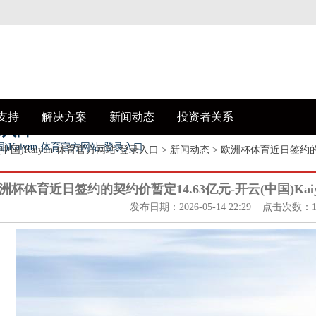
支持
解决方案
新闻动态
投资者关系
录入口
Kaiyun·体育官方网站-登录入口
(中国)Kaiyun·体育官方网站-登录入口
>
新闻动态
> 欧洲杯体育近日签约的契
口
洲杯体育近日签约的契约价暂定14.63亿元-开云(中国)Kai
发布日期：2026-05-14 22:29 点击次数：1