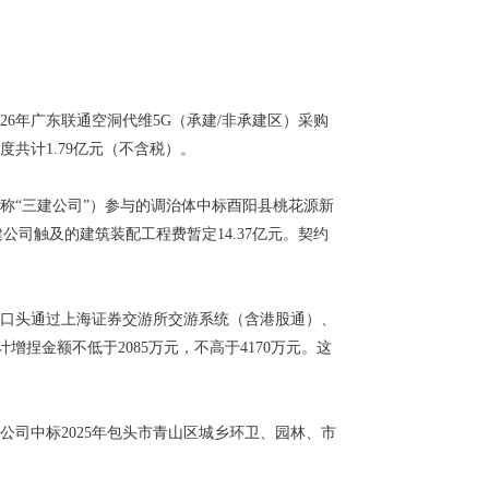
026年广东联通空洞代维5G（承建/非承建区）采购
共计1.79亿元（不含税）。
称“三建公司”）参与的调治体中标酉阳县桃花源新
三建公司触及的建筑装配工程费暂定14.37亿元。契约
的口头通过上海证券交游所交游系统（含港股通）、
捏金额不低于2085万元，不高于4170万元。这
公司中标2025年包头市青山区城乡环卫、园林、市