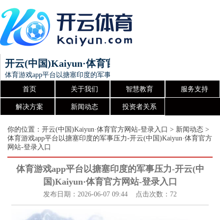
开云(中国)Kaiyun·体育官方网站-登录入口
体育游戏app平台以搪塞印度的军事压力-开云(中国)Kaiyun·体育官方网
首页
关于我们
智慧教育
服务支持
解决方案
新闻动态
投资者关系
你的位置：
开云(中国)Kaiyun·体育官方网站-登录入口
>
新闻动态
>
体育游戏app平台以搪塞印度的军事压力-开云(中国)Kaiyun·体育官方
网站-登录入口
体育游戏app平台以搪塞印度的军事压力-开云(中
国)Kaiyun·体育官方网站-登录入口
发布日期：2026-06-07 09:44 点击次数：72